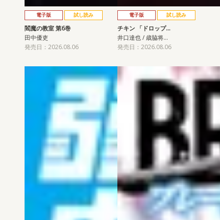
電子版
試し読み
電子版
試し読み
閻魔の教室 第6巻
チキン 「ドロップ…
田中優吏
井口達也 / 歳脇将…
発売日：2026.08.06
発売日：2026.08.06