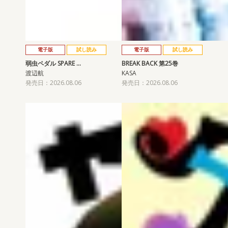
電子版
試し読み
電子版
試し読み
弱虫ペダル SPARE …
BREAK BACK 第25巻
渡辺航
KASA
発売日：2026.08.06
発売日：2026.08.06