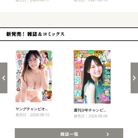
新発売！雑誌&コミックス
ヤングチャンピオ…
チャ
週刊少年チャンピ…
発売日：2026.08.10
発売
発売日：2026.08.06