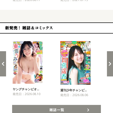
新発売！雑誌&コミックス
ヤングチャンピオ…
チャ
週刊少年チャンピ…
発売日：2026.08.10
発売
発売日：2026.08.06