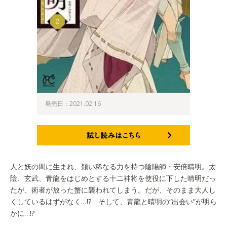
発売日：2021.02.16
試し読みはこちら
人と妖の間に生まれ、類い稀なる力を持つ陰陽師・安倍晴明。太
陰、玄武、青龍をはじめとする十二神将を使役に下した晴明だっ
たが、術者が放った蟹に襲われてしまう。だが、そのまま大人し
くしているはずがなく…!? そして、青龍と晴明の“出会い”が明ら
かに…!?