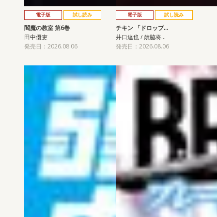
電子版
試し読み
電子版
試し読み
閻魔の教室 第6巻
チキン 「ドロップ…
田中優吏
井口達也 / 歳脇将…
発売日：2026.08.06
発売日：2026.08.06