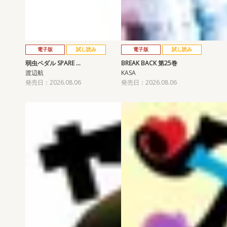
電子版
試し読み
電子版
試し読み
弱虫ペダル SPARE …
BREAK BACK 第25巻
渡辺航
KASA
発売日：2026.08.06
発売日：2026.08.06