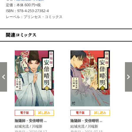
定価：本体 600 円+税
ISBN：978-4-253-27382-4
レーベル：プリンセス・コミックス
関連コミックス
戻る
進む
電子版
試し読み
電子版
試し読み
陰陽師・安倍晴明 …
陰陽師・安倍晴明 …
陰
結城光流 / 川端新
結城光流 / 川端新
結城
発売日：2020.08.17
発売日：2021.07.15
発売