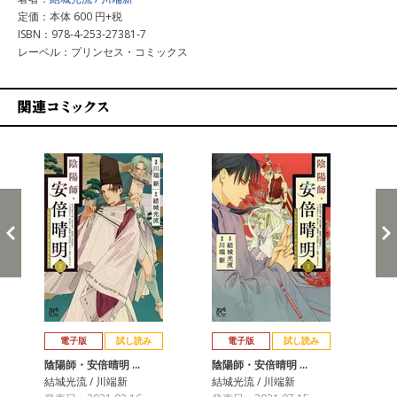
定価：本体 600 円+税
ISBN：978-4-253-27381-7
レーベル：プリンセス・コミックス
関連コミックス
戻る
進む
電子版
試し読み
電子版
試し読み
陰陽師・安倍晴明 …
陰陽師・安倍晴明 …
陰
結城光流 / 川端新
結城光流 / 川端新
結城