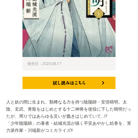
発売日：2020.08.17
試し読みはこちら
人と妖の間に生まれ、類稀なる力を持つ陰陽師・安倍晴明。太
陰、玄武、青龍をはじめとする十二神将を使役に下した晴明だっ
たが、周りではあらゆる災いが蠢きはじめていて…!?
「少年陰陽師」の著者・結城光流が描く平安あやかし絵巻を、実
力派作家・川端新がコミカライズ!!