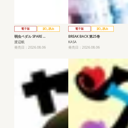
電子版
試し読み
電子版
試し読み
弱虫ペダル SPARE …
BREAK BACK 第25巻
渡辺航
KASA
発売日：2026.08.06
発売日：2026.08.06