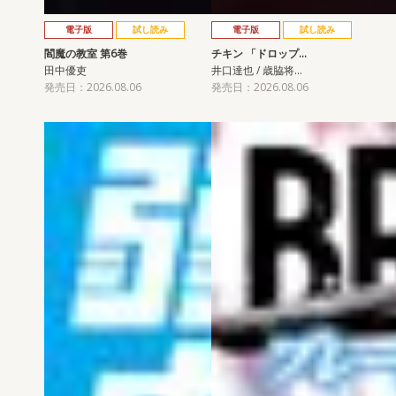
電子版
試し読み
電子版
試し読み
閻魔の教室 第6巻
チキン 「ドロップ…
田中優吏
井口達也 / 歳脇将…
発売日：2026.08.06
発売日：2026.08.06