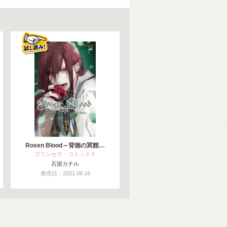
Rosen Blood～背徳の冥館…
プリンセス・コミックス
石据カチル
発売日：2021.08.16