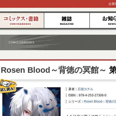
企業
コミックス
雑誌
お知らせ
Rosen Blood～背徳の冥館～
第
著者：
石据カチル
ISBN：978-4-253-27306-0
試し読み！
シリーズ：
Rosen Blood～背徳