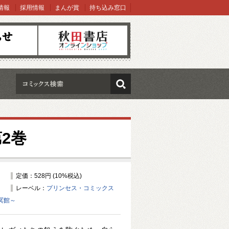
情報
採用情報
まんが賞
持ち込み窓口
オンラインショップ
検索
2巻
定価：528円 (10%税込)
レーベル：
プリンセス・コミックス
の冥館～