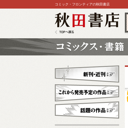
コミック・フロンティアの秋田書店
秋田書店
TOPへ戻る
コミックス
新刊・近刊
これから発売予定
話題の作品