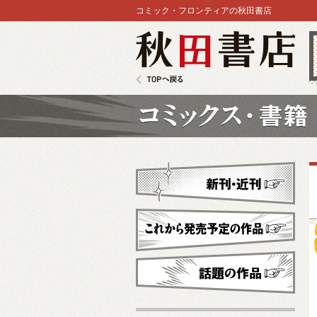
コミック・フロンティアの秋田書店
秋田書店
TOPへ戻る
コミックス
新刊・近刊
これから発売予定
話題の作品