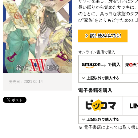
サツキを案じ、身を引いたタ
長い眠りから覚めたサツキは
のもとに、真っ白な状態のタ
び“家族”をとりもどすための…
試し読み！
オンライン書店で購入
発売日：2021.05.14
電子書籍で購入
※ 電子書店によっては取り扱