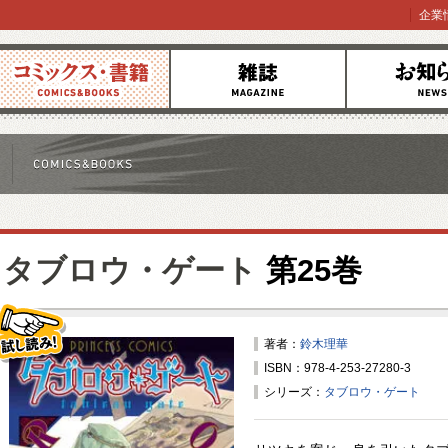
企業
コミックス
雑誌
お知らせ
タブロウ・ゲート
第25巻
著者：
鈴木理華
ISBN：978-4-253-27280-3
試し読み！
シリーズ：
タブロウ・ゲート