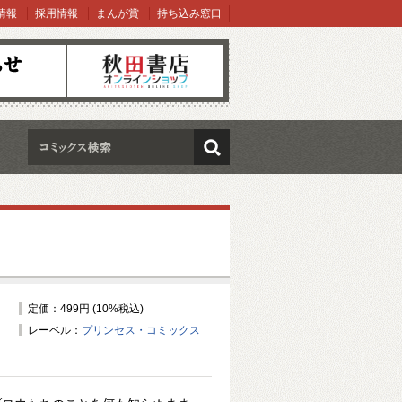
情報
採用情報
まんが賞
持ち込み窓口
オンラインショップ
検索
定価：499円 (10%税込)
レーベル：
プリンセス・コミックス