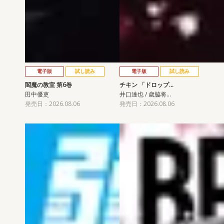
電子版
試し読み
電子版
試し読み
閻魔の教室 第6巻
チキン 「ドロップ…
田中優吏
井口達也 / 歳脇将…
発売日：2026.08.06
発売日：2026.08.06