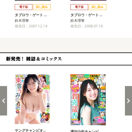
戻る
進む
電子版
試し読み
電子版
試し読み
タブロウ・ゲート …
タブロウ・ゲート …
タ
鈴木理華
鈴木理華
鈴
発売日：2007.12.14
発売日：2008.07.16
発売
新発売！雑誌&コミックス
ヤングチャンピオ…
チャ
週刊少年チャンピ…