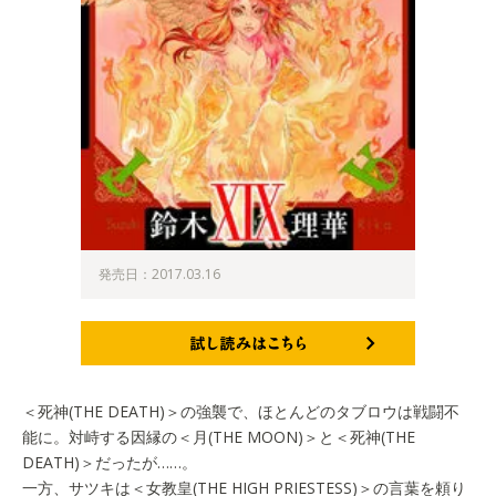
発売日：2017.03.16
試し読みはこちら
＜死神(THE DEATH)＞の強襲で、ほとんどのタブロウは戦闘不
能に。対峙する因縁の＜月(THE MOON)＞と＜死神(THE
DEATH)＞だったが……。
一方、サツキは＜女教皇(THE HIGH PRIESTESS)＞の言葉を頼り