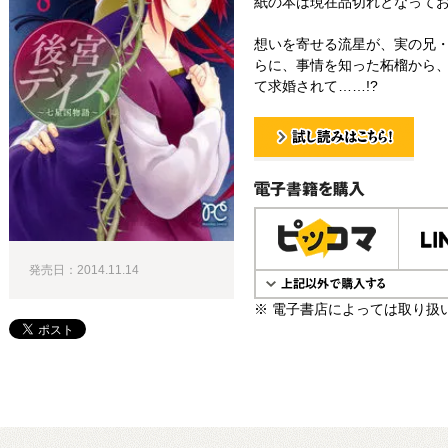
紙の本は現在品切れとなって
想いを寄せる流星が、実の兄
らに、事情を知った柘榴から
て求婚されて……!?
試し読み！
電子書籍で購入
発売日：2014.11.14
※ 電子書店によっては取り扱