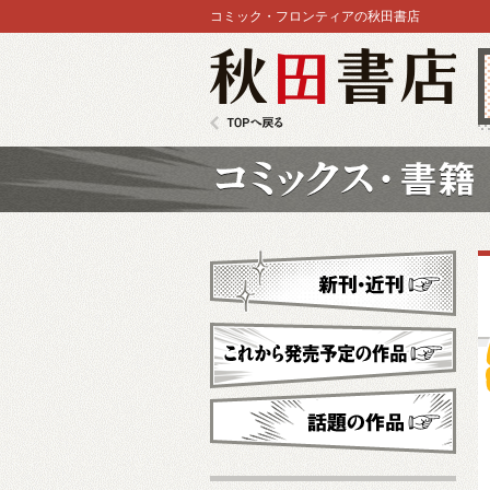
コミック・フロンティアの秋田書店
秋田書店
TOPへ戻る
コミックス
新刊・近刊
これから発売予定
話題の作品