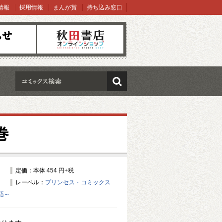
情報
採用情報
まんが賞
持ち込み窓口
オンラインショップ
検索
巻
定価：本体 454 円+税
レーベル：
プリンセス・コミックス
語～