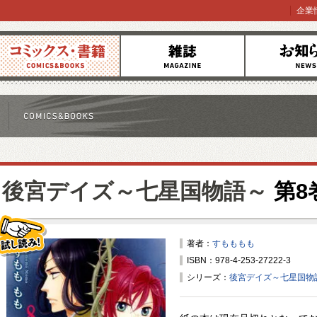
企業
コミックス
雑誌
お知らせ
後宮デイズ～七星国物語～
第8
著者：
すもももも
ISBN：978-4-253-27222-3
試し読み！
シリーズ：
後宮デイズ～七星国物