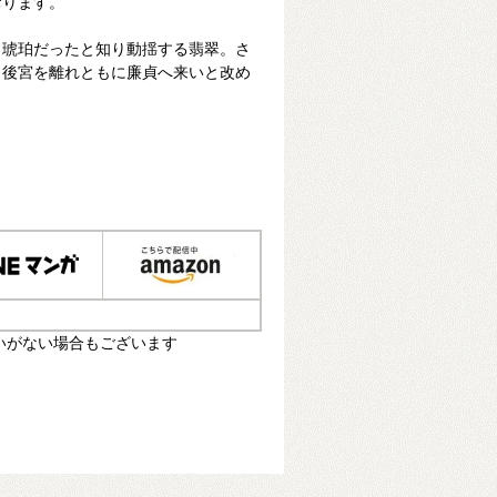
おります。
・琥珀だったと知り動揺する翡翠。さ
、後宮を離れともに廉貞へ来いと改め
いがない場合もございます