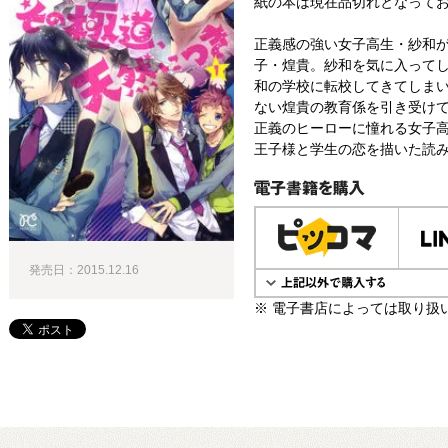
紙の本は現在品切れとなって
正義感の強い女子高生・紗和
子・煌貴。紗和を気に入って
和の学校に転校してきてしま
ない煌貴の教育係を引き受けて
正義のヒーローに憧れる女子高
王子様と学生の恋を描いた読
電子書籍で購入
発売日：2015.12.16
※ 電子書店によっては取り扱