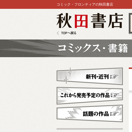
コミック・フロンティアの秋田書店
秋田書店
TOPへ戻る
コミックス
新刊・近刊
これから発売予定
話題の作品