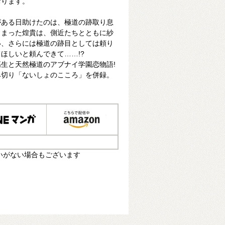
おります。
がある日助けたのは、極道の跡取り息
しまった煌貴は、側近たちとともに紗
い、さらには極道の跡目としては頼り
ほしいと頼んできて……!?
生と天然極道のアブナイ学園恋物語!
み切り「ないしょのこころ」を併録。
いがない場合もございます