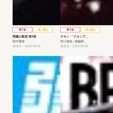
電子版
試し読み
電子版
試し読み
閻魔の教室 第6巻
チキン 「ドロップ…
田中優吏
井口達也 / 歳脇将…
発売日：2026.08.06
発売日：2026.08.06