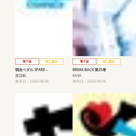
電子版
試し読み
電子版
試し読み
弱虫ペダル SPARE …
BREAK BACK 第25巻
渡辺航
KASA
発売日：2026.08.06
発売日：2026.08.06