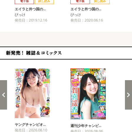
電子版
試し読み
電子版
試し読み
エイラと外つ国の…
エイラと外つ国の…
エ
びっけ
びっけ
び
発売日：2019.12.16
発売日：2020.06.16
発売
新発売！雑誌&コミックス
ヤングチャンピオ…
チャ
週刊少年チャンピ…
発売日：2026.08.10
発売
発売日：2026.08.06