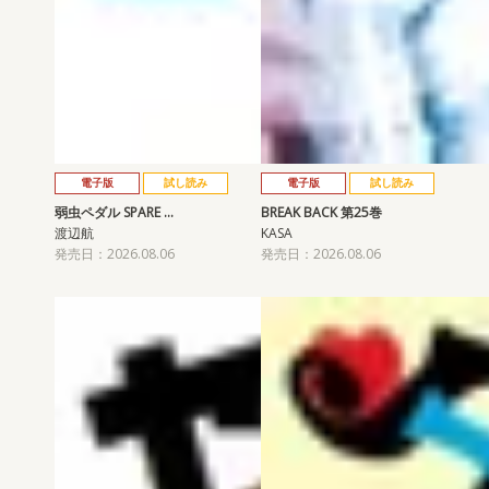
電子版
試し読み
電子版
試し読み
弱虫ペダル SPARE …
BREAK BACK 第25巻
渡辺航
KASA
発売日：2026.08.06
発売日：2026.08.06