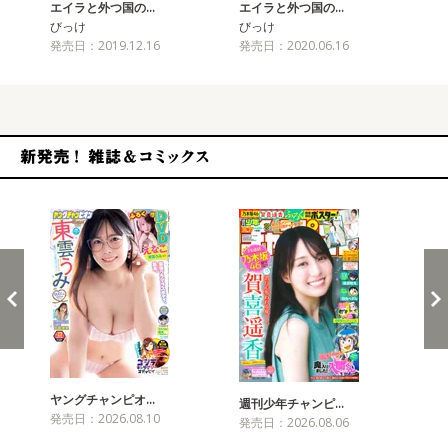
エイラと外つ国の…
エイラと外つ国の…
エ
びっけ
びっけ
び
発売日：2019.12.16
発売日：2020.06.16
発売
新発売！雑誌&コミックス
ヤングチャンピオ…
チャ
週刊少年チャンピ…
発売日：2026.08.10
発売
発売日：2026.08.06