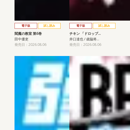
電子版
試し読み
電子版
試し読み
閻魔の教室 第6巻
チキン 「ドロップ…
田中優吏
井口達也 / 歳脇将…
発売日：2026.08.06
発売日：2026.08.06