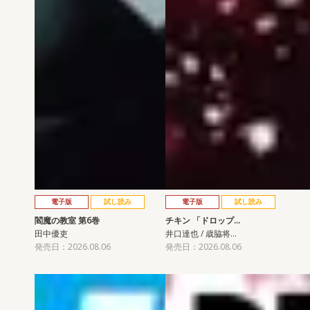
電子版
試し読み
電子版
試し読み
閻魔の教室 第6巻
チキン 「ドロップ…
田中優吏
井口達也 / 歳脇将…
発売日：2026.08.06
発売日：2026.08.06