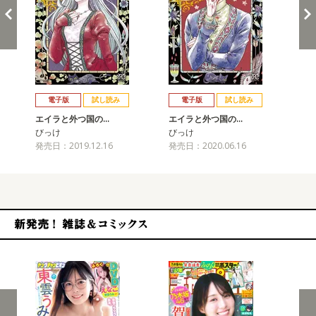
戻る
進む
電子版
試し読み
電子版
試し読み
エイラと外つ国の…
エイラと外つ国の…
エ
びっけ
びっけ
び
発売日：2019.12.16
発売日：2020.06.16
発売
新発売！雑誌&コミックス