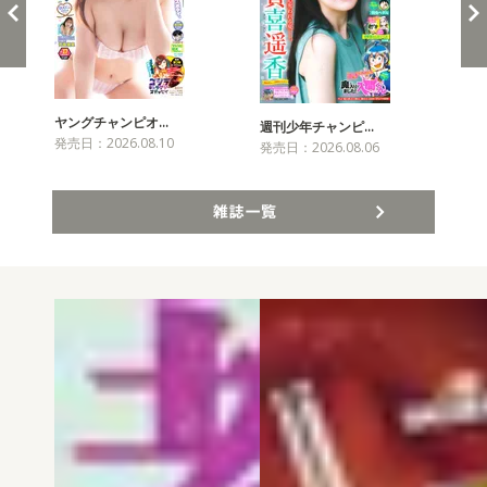
ヤングチャンピオ…
チャ
週刊少年チャンピ…
発売日：2026.08.10
発売
発売日：2026.08.06
雑誌一覧