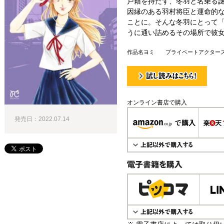
戸籍を持たず、冬羽と名乗る
因縁のある羽村将臣と運命的な
ことに。そんな冬羽にとって
うに通い詰めるその場所で彼
作品名ヨミ プライベートアクター
試し読み！
オンライン書店で購入
発売日：2022.07.14
電子書籍で購入