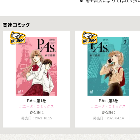
※ 電子書店によっては取り扱
関連コミックス
P.As. 第1巻
P.As. 第3巻
ボニータ・コミックス
ボニータ・コミックス
赤石路代
赤石路代
発売日：2021.10.15
発売日：2023.04.14