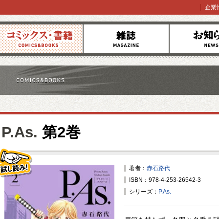
企業
コミックス
雑誌
お知らせ
P.As.
第2巻
著者：
赤石路代
ISBN：978-4-253-26542-3
試し読み！
シリーズ：
P.As.