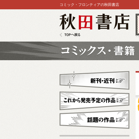
コミック・フロンティアの秋田書店
秋田書店
TOPへ戻る
コミックス
新刊・近刊
これから発売予定
話題の作品