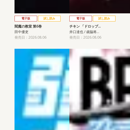
電子版
試し読み
電子版
試し読み
閻魔の教室 第6巻
チキン 「ドロップ…
田中優吏
井口達也 / 歳脇将…
発売日：2026.08.06
発売日：2026.08.06