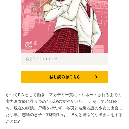
発売日：2021.10.15
試し読みはこちら
かつてP.A.として働き、アカデミー賞にノミネートされるまでの
実力派女優に昇りつめた伝説の女性がいた……。そして時は経
ち、現在の横浜。戸籍を持たず、冬羽と名乗る謎の少女に出会っ
た小早川志緒の息子・羽村将臣は、彼女と運命的な出会いをする
ことに?