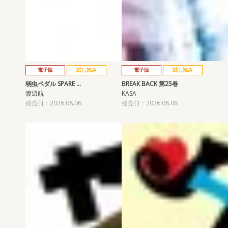
電子版
試し読み
電子版
試し読み
弱虫ペダル SPARE …
BREAK BACK 第25巻
渡辺航
KASA
発売日：2026.08.06
発売日：2026.08.06