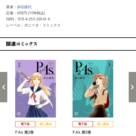
著者：
赤石路代
定価：693円 (10%税込)
ISBN：978-4-253-26541-6
レーベル：ボニータ・コミックス
関連コミックス
戻る
進む
電子版
試し読み
電子版
試し読み
P.As. 第2巻
P.As. 第3巻
P.