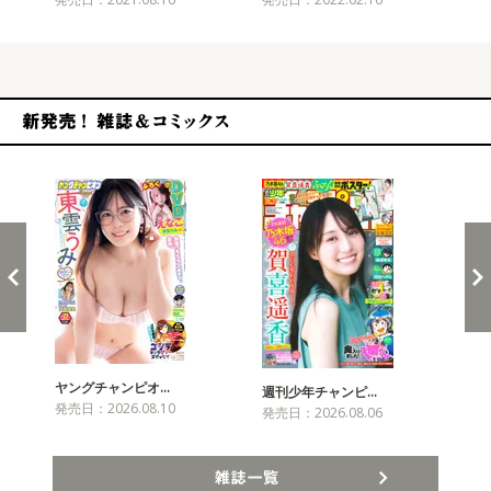
新発売！雑誌&コミックス
ヤングチャンピオ…
チャ
週刊少年チャンピ…
発売日：2026.08.10
発売
発売日：2026.08.06