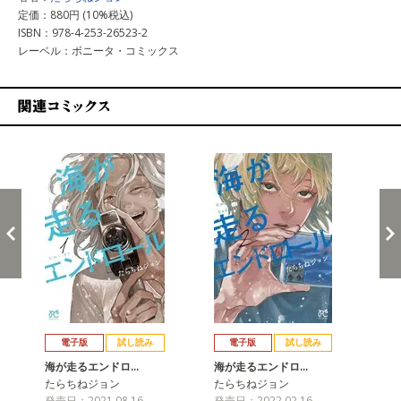
定価：880円 (10%税込)
ISBN：978-4-253-26523-2
レーベル：ボニータ・コミックス
関連コミックス
戻る
進む
電子版
試し読み
電子版
試し読み
海が走るエンドロ…
海が走るエンドロ…
海
たらちねジョン
たらちねジョン
た
発売日：2021.08.16
発売日：2022.02.16
発売