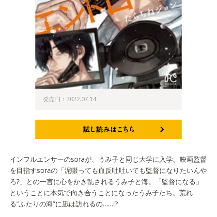
発売日：2022.07.14
試し読みはこちら
インフルエンサーのsoraが、うみ子と同じ大学に入学。映画監督
を目指すsoraの「泥啜っても血反吐吐いても監督になりたいんや
ろ?」との一言に心をかき乱されるうみ子と海。「監督になる」
ということに本気で向き合うことになったうみ子たち。荒れ
る“ふたりの海”に凪は訪れるの……!?