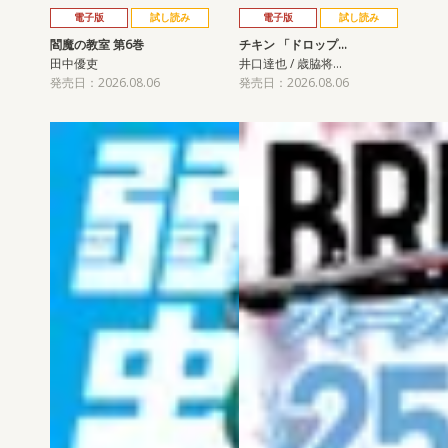
電子版
試し読み
電子版
試し読み
閻魔の教室 第6巻
チキン 「ドロップ…
田中優吏
井口達也 / 歳脇将…
発売日：2026.08.06
発売日：2026.08.06