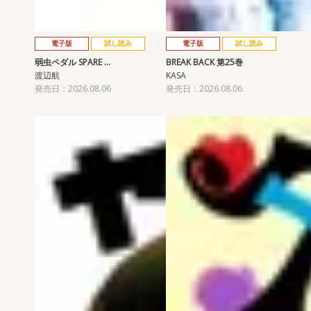
電子版
試し読み
電子版
試し読み
弱虫ペダル SPARE …
BREAK BACK 第25巻
渡辺航
KASA
発売日：2026.08.06
発売日：2026.08.06