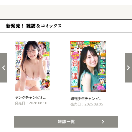
新発売！雑誌&コミックス
ヤングチャンピオ…
チャ
週刊少年チャンピ…
発売日：2026.08.10
発売
発売日：2026.08.06
雑誌一覧