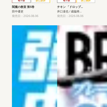
電子版
試し読み
電子版
試し読み
閻魔の教室 第6巻
チキン 「ドロップ…
田中優吏
井口達也 / 歳脇将…
発売日：2026.08.06
発売日：2026.08.06