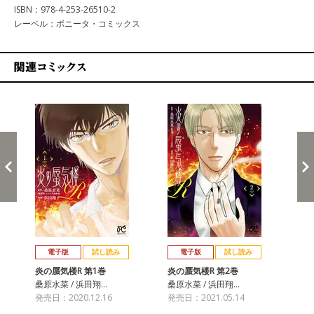
ISBN：978-4-253-26510-2
レーベル：ボニータ・コミックス
関連コミックス
戻る
進む
電子版
試し読み
電子版
試し読み
炎の蜃気楼R 第1巻
炎の蜃気楼R 第2巻
炎
桑原水菜 / 浜田翔…
桑原水菜 / 浜田翔…
桑原
発売日：2020.12.16
発売日：2021.05.14
発売