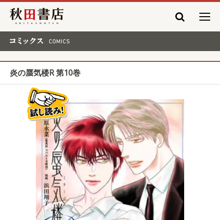
秋田書店
コミックス COMICS
炎の蜃気楼R 第10巻