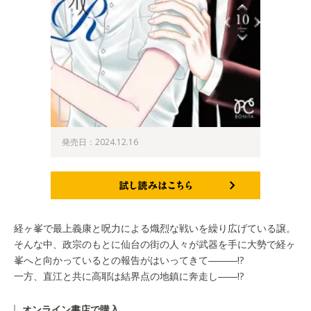
発売日：2024.12.16
試し読みはこちら
経ヶ峯で最上義康と呪力による熾烈な戦いを繰り広げている譲。
そんな中、政宗のもとに仙台の街の人々が武器を手に大勢で経ヶ
峯へと向かっているとの報告がはいってきて―――!?
一方、直江と共に高耶は結界点の地鎮に奔走し――!?
オンライン書店で購入