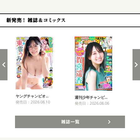
新発売！雑誌&コミックス
ヤングチャンピオ…
チャ
週刊少年チャンピ…
発売日：2026.08.10
発売
発売日：2026.08.06
雑誌一覧