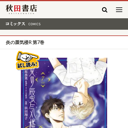
秋田書店
コミックス COMICS
炎の蜃気楼R 第7巻