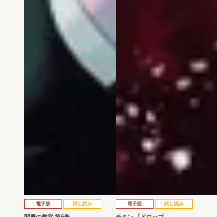
電子版
試し読み
電子版
試し読み
閻魔の教室 第6巻
チキン 「ドロップ…