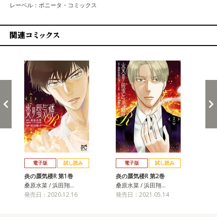
レーベル：ボニータ・コミックス
関連コミックス
戻る
進む
電子版
試し読み
電子版
試し読み
炎の蜃気楼R 第1巻
炎の蜃気楼R 第2巻
炎
桑原水菜 / 浜田翔…
桑原水菜 / 浜田翔…
桑原
発売日：2020.12.16
発売日：2021.05.14
発売