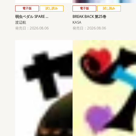
電子版
試し読み
電子版
試し読み
弱虫ペダル SPARE …
BREAK BACK 第25巻
渡辺航
KASA
発売日：2026.08.06
発売日：2026.08.06