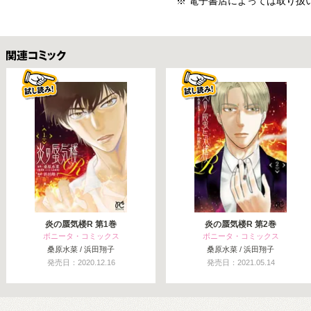
※ 電子書店によっては取り扱
関連コミックス
炎の蜃気楼R 第1巻
炎の蜃気楼R 第2巻
ボニータ・コミックス
ボニータ・コミックス
桑原水菜 / 浜田翔子
桑原水菜 / 浜田翔子
発売日：2020.12.16
発売日：2021.05.14