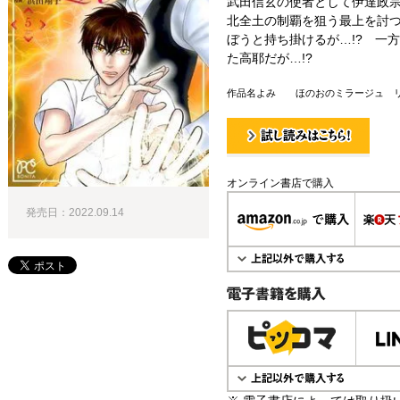
武田信玄の使者として伊達政
北全土の制覇を狙う最上を討
ぼうと持ち掛けるが…!? 一
た高耶だが…!?
作品名よみ ほのおのミラージュ 
試し読み！
オンライン書店で購入
発売日：2022.09.14
電子書籍で購入