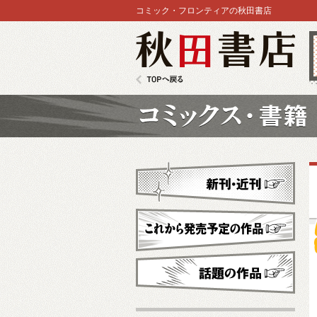
コミック・フロンティアの秋田書店
秋田書店
TOPへ戻る
コミックス
新刊・近刊
これから発売予定
話題の作品