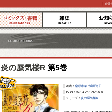
企業
コミックス
雑誌
お知らせ
炎の蜃気楼R
第5巻
著者：
桑原水菜
/
浜田翔子
ISBN：978-4-253-26505-8
試し読み！
シリーズ：
炎の蜃気楼R