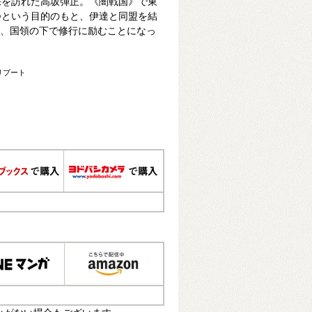
宗を訪れた高坂弾正。《闇戦国》で東
つという目的のもと、伊達と同盟を結
方、国領の下で修行に励むことになっ
リブート