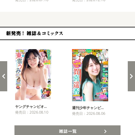
新発売！雑誌&コミックス
ヤングチャンピオ…
チャ
週刊少年チャンピ…
発売日：2026.08.10
発売
発売日：2026.08.06