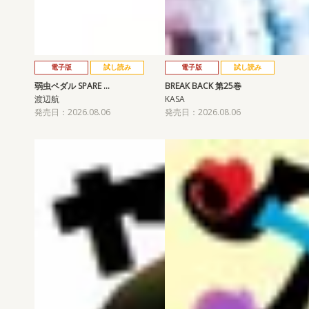
電子版
試し読み
電子版
試し読み
弱虫ペダル SPARE …
BREAK BACK 第25巻
渡辺航
KASA
発売日：2026.08.06
発売日：2026.08.06