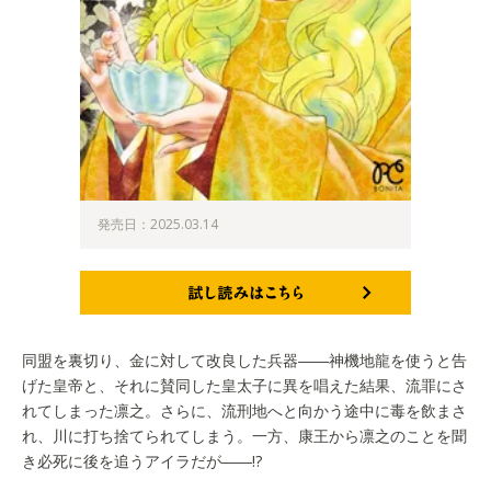
発売日：2025.03.14
試し読みはこちら
同盟を裏切り、金に対して改良した兵器――神機地龍を使うと告
げた皇帝と、それに賛同した皇太子に異を唱えた結果、流罪にさ
れてしまった凛之。さらに、流刑地へと向かう途中に毒を飲まさ
れ、川に打ち捨てられてしまう。一方、康王から凛之のことを聞
き必死に後を追うアイラだが――!?