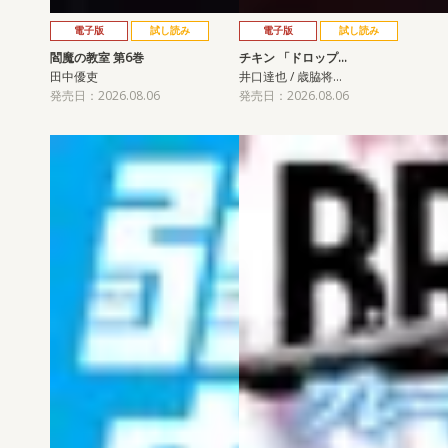
電子版
試し読み
電子版
試し読み
閻魔の教室 第6巻
チキン 「ドロップ…
田中優吏
井口達也 / 歳脇将…
発売日：2026.08.06
発売日：2026.08.06