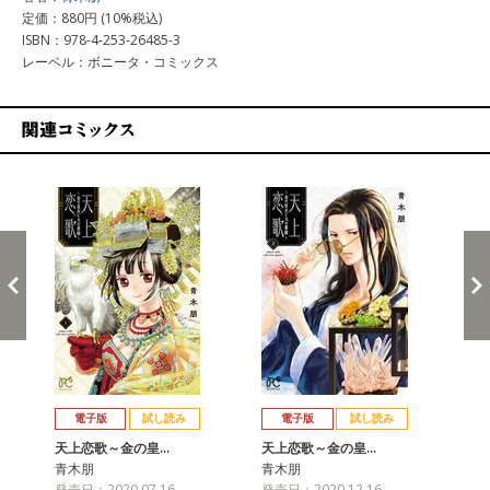
定価：880円 (10%税込)
ISBN：978-4-253-26485-3
レーベル：ボニータ・コミックス
関連コミックス
戻る
進む
電子版
試し読み
電子版
試し読み
天上恋歌～金の皇…
天上恋歌～金の皇…
天
青木朋
青木朋
青
発売日：2020.07.16
発売日：2020.12.16
発売