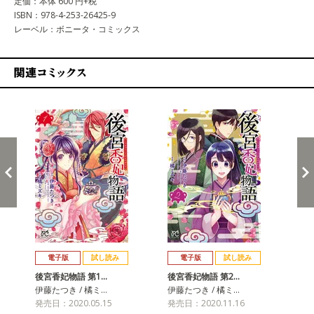
定価：本体 600 円+税
ISBN：978-4-253-26425-9
レーベル：ボニータ・コミックス
関連コミックス
戻る
進む
電子版
試し読み
電子版
試し読み
後宮香妃物語 第1…
後宮香妃物語 第2…
後
伊藤たつき / 橘ミ…
伊藤たつき / 橘ミ…
伊藤
発売日：2020.05.15
発売日：2020.11.16
発売