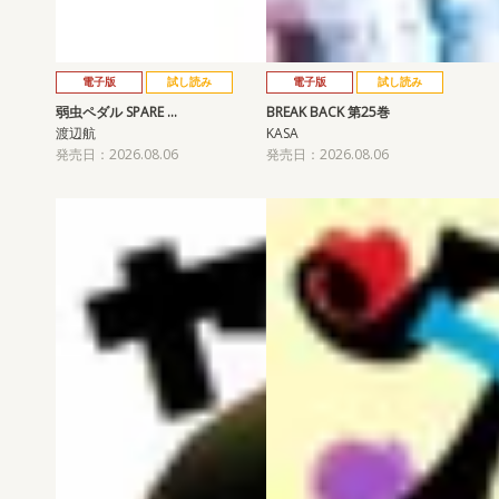
電子版
試し読み
電子版
試し読み
弱虫ペダル SPARE …
BREAK BACK 第25巻
渡辺航
KASA
発売日：2026.08.06
発売日：2026.08.06