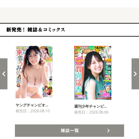
新発売！雑誌&コミックス
ヤングチャンピオ…
チャ
週刊少年チャンピ…
発売日：2026.08.10
発売
発売日：2026.08.06