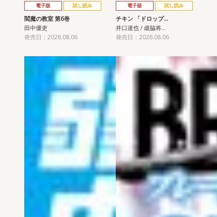
電子版
試し読み
電子版
試し読み
閻魔の教室 第6巻
チキン 「ドロップ…
田中優吏
井口達也 / 歳脇将…
発売日：2026.08.06
発売日：2026.08.06