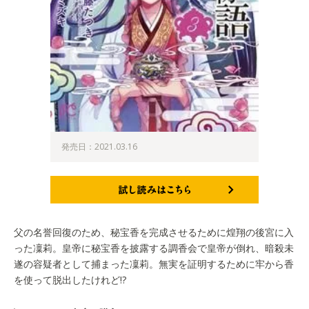
発売日：2021.03.16
試し読みはこちら
父の名誉回復のため、秘宝香を完成させるために煌翔の後宮に入
った凜莉。皇帝に秘宝香を披露する調香会で皇帝が倒れ、暗殺未
遂の容疑者として捕まった凜莉。無実を証明するために牢から香
を使って脱出したけれど!?