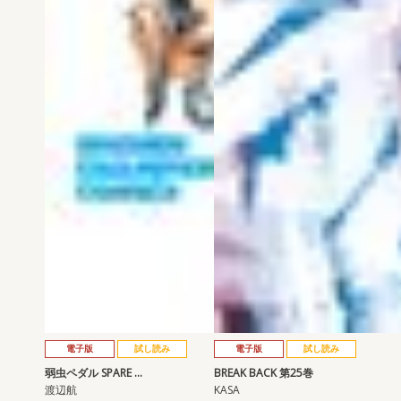
電子版
試し読み
電子版
試し読み
弱虫ペダル SPARE …
BREAK BACK 第25巻
渡辺航
KASA