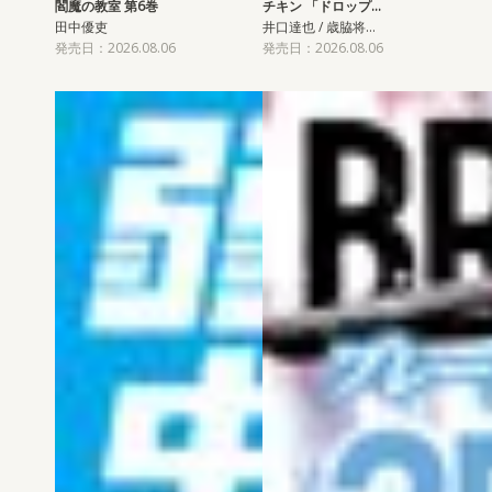
閻魔の教室 第6巻
チキン 「ドロップ…
田中優吏
井口達也 / 歳脇将…
発売日：2026.08.06
発売日：2026.08.06