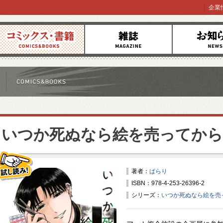
企業
コミックス
雑誌
お知らせ
いつか死ぬなら絵を売ってから
著者：
ぱらり
ISBN：978-4-253-26396-2
試し読み！
シリーズ：
いつか死ぬなら絵を売