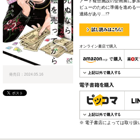
アート複合施設の企画展に参
ビューのために準備を進める
連絡があり…!?
試し読み！
オンライン書店で購入
発売日：2024.05.16
電子書籍で購入
※ 電子書店によっては取り扱