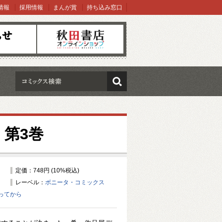
情報
採用情報
まんが賞
持ち込み窓口
オンラインショップ
検索
第3巻
定価：748円 (10%税込)
レーベル：
ボニータ・コミックス
ってから