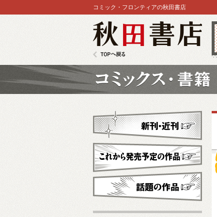
コミック・フロンティアの秋田書店
秋田書店
TOPへ戻る
コミックス
新刊・近刊
これから発売予定
話題の作品