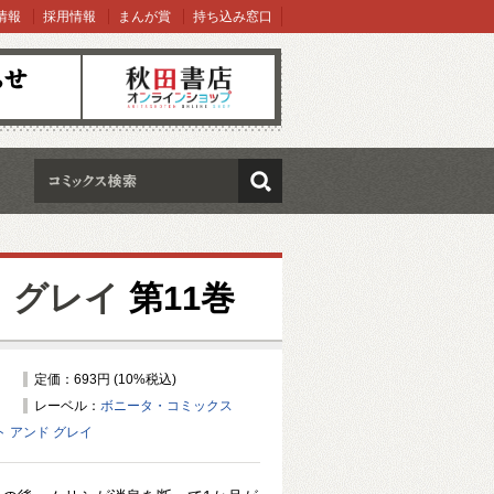
情報
採用情報
まんが賞
持ち込み窓口
オンラインショップ
検索
 グレイ
第11巻
定価：693円 (10%税込)
レーベル：
ボニータ・コミックス
ト アンド グレイ