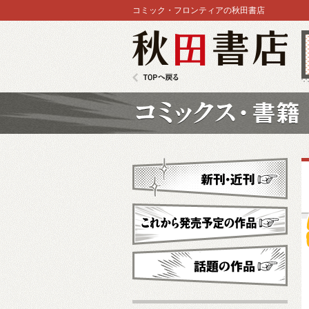
コミック・フロンティアの秋田書店
秋田書店
TOPへ戻る
コミックス
新刊・近刊
これから発売予定
話題の作品