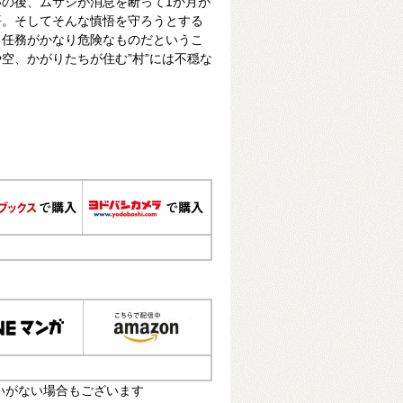
の後、ムサシが消息を断って1か月が
悟。そしてそんな慎悟を守ろうとする
る任務がかなり危険なものだというこ
空、かがりたちが住む”村”には不穏な
いがない場合もございます