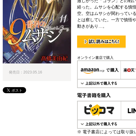
激しかった「ゴラン」との戦い
経った。ムサシを心配する慎
空。空はムサシが関わってい
とは察していた。一方で慎悟や
動きがあり…。
試し読み！
オンライン書店で購入
発売日：2023.05.16
電子書籍で購入
※ 電子書店によっては取り扱