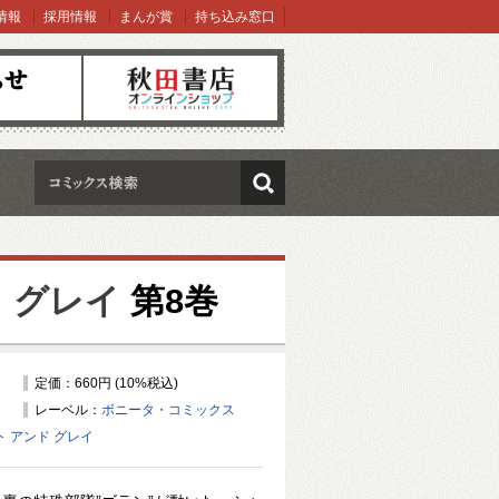
情報
採用情報
まんが賞
持ち込み窓口
オンラインショップ
検索
 グレイ
第8巻
定価：660円 (10%税込)
レーベル：
ボニータ・コミックス
ト アンド グレイ