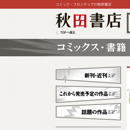
コミック・フロンティアの秋田書店
秋田書店
TOPへ戻る
コミックス
新刊・近刊
これから発売予定
話題の作品