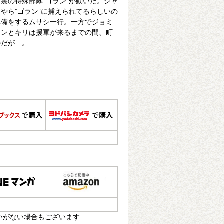
裏の特殊部隊”ゴラン”が動いた。シャ
やら”ゴラン”に捕えられてるらしいの
準備をするムサシ一行。一方でジョミ
ランとキリは援軍が来るまでの間、町
のだが…。
いがない場合もございます