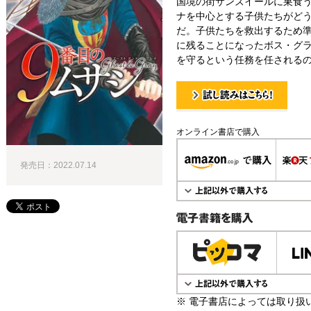
国境の街サンズイールに巣食う
ナを中心とする子供たちがどう
だ。子供たちを救出するため
に残ることになったボス・グ
を守るという任務を任される
試し読み！
オンライン書店で購入
発売日：2022.07.14
電子書籍で購入
※ 電子書店によっては取り扱