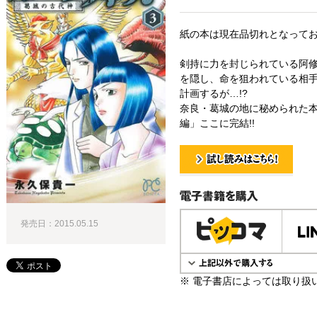
紙の本は現在品切れとなって
剣持に力を封じられている阿修
を隠し、命を狙われている相
計画するが…!?
奈良・葛城の地に秘められた本
編」ここに完結!!
試し読み！
電子書籍で購入
発売日：2015.05.15
※ 電子書店によっては取り扱