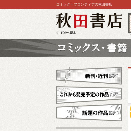
コミック・フロンティアの秋田書店
秋田書店
TOPへ戻る
コミックス
新刊・近刊
これから発売予定
話題の作品