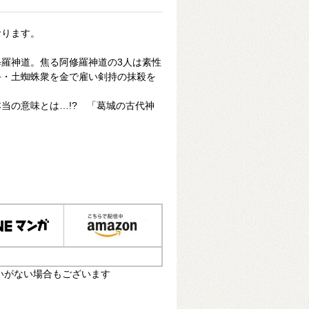
おります。
羅神道。焦る阿修羅神道の3人は素性
手・土蜘蛛衆を金で雇い剣持の抹殺を
当の意味とは…!? 「葛城の古代神
いがない場合もございます