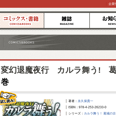
企業
コミックス
雑誌
お知らせ
変幻退魔夜行 カルラ舞う! 
巻
著者：
永久保貴一
ISBN：978-4-253-26233-0
試し読み！
シリーズ：
カルラ舞う！ 葛城の