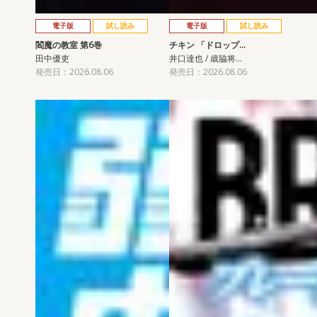
電子版
試し読み
電子版
試し読み
閻魔の教室 第6巻
チキン 「ドロップ…
田中優吏
井口達也 / 歳脇将…
発売日：2026.08.06
発売日：2026.08.06