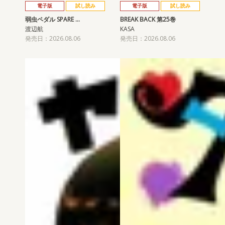
電子版
試し読み
電子版
試し読み
弱虫ペダル SPARE …
BREAK BACK 第25巻
渡辺航
KASA
発売日：2026.08.06
発売日：2026.08.06