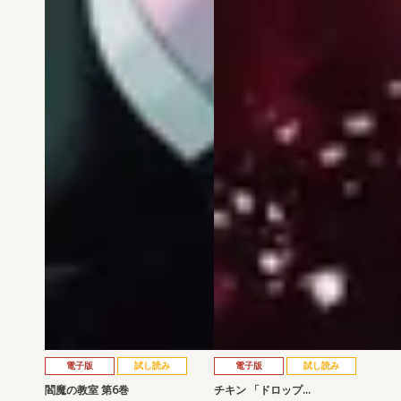
電子版
試し読み
電子版
試し読み
閻魔の教室 第6巻
チキン 「ドロップ…