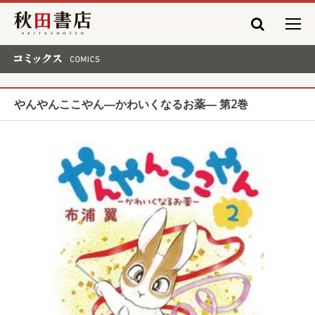
秋田書店
コミックス COMICS
やんやんここやん―かわいくなるお薬― 第2巻