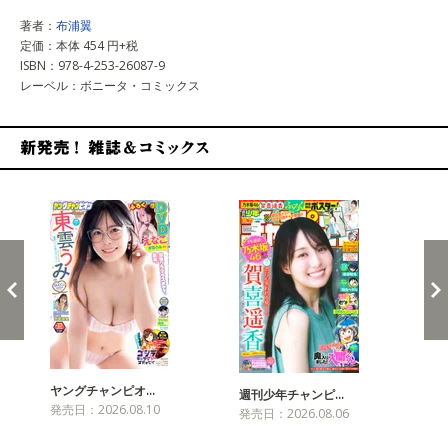
著者：
布浦翼
定価：本体 454 円+税
ISBN：978-4-253-26087-9
レーベル：ボニータ・コミックス
新発売！雑誌&コミックス
ヤングチャンピオ…
チャ
週刊少年チャンピ…
発売日：2026.08.10
発売
発売日：2026.08.06