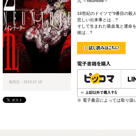
九 ～neuntöte～
16世紀のドイツで“9番目の殺
悲しい出来事とは…?
そして生まれた吸血鬼と運命
彼は…?
試し読み！
電子書籍で購入
発売日：2015.07.16
※ 電子書店によっては取り扱