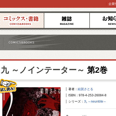
企業
コミックス
雑誌
お知らせ
九 ～ノインテーター～
第2巻
著者：
結賀さとる
ISBN：978-4-253-26084-8
試し読み！
シリーズ：
九 ～neuntöte～