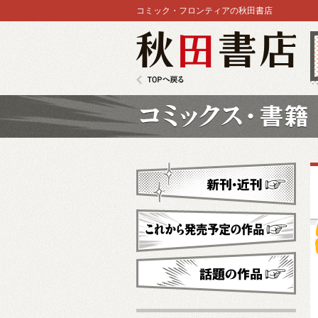
コミック・フロンティアの秋田書店
秋田書店
TOPへ戻る
コミックス
新刊・近刊
これから発売予定
話題の作品