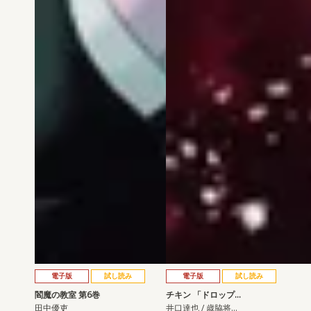
電子版
試し読み
電子版
試し読み
閻魔の教室 第6巻
チキン 「ドロップ…
田中優吏
井口達也 / 歳脇将…