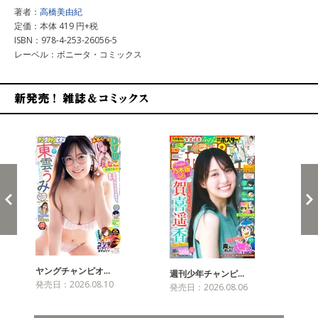
著者：
高橋美由紀
定価：本体 419 円+税
ISBN：978-4-253-26056-5
レーベル：ボニータ・コミックス
新発売！雑誌&コミックス
ヤングチャンピオ…
チャ
週刊少年チャンピ…
発売日：2026.08.10
発売
発売日：2026.08.06