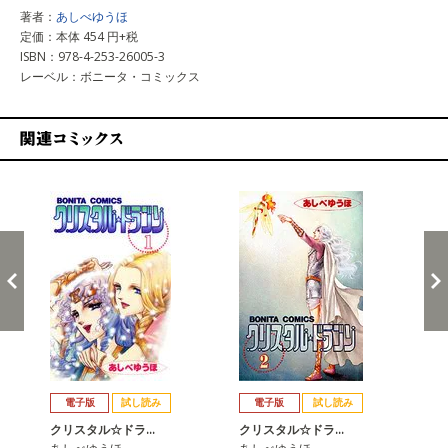
著者：
あしべゆうほ
定価：本体 454 円+税
ISBN：978-4-253-26005-3
レーベル：ボニータ・コミックス
関連コミックス
戻る
進む
電子版
試し読み
電子版
試し読み
クリスタル☆ドラ…
クリスタル☆ドラ…
ク