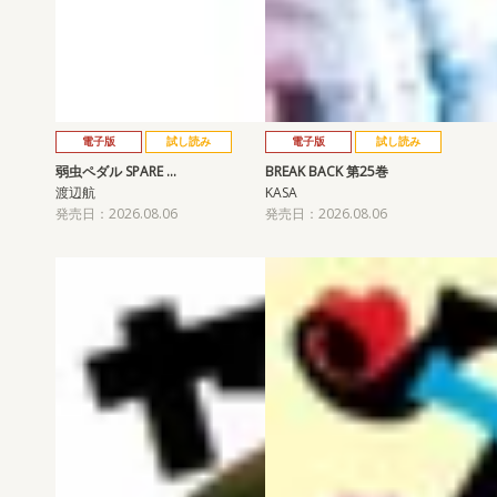
電子版
試し読み
電子版
試し読み
弱虫ペダル SPARE …
BREAK BACK 第25巻
渡辺航
KASA
発売日：2026.08.06
発売日：2026.08.06