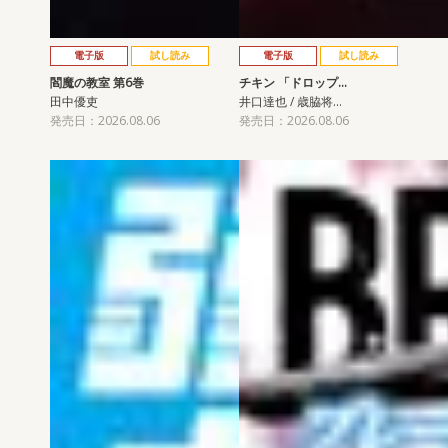
電子版
試し読み
電子版
試し読み
閻魔の教室 第6巻
チキン 「ドロップ…
田中優吏
井口達也 / 歳脇将…
発売日：2026.08.06
発売日：2026.08.06