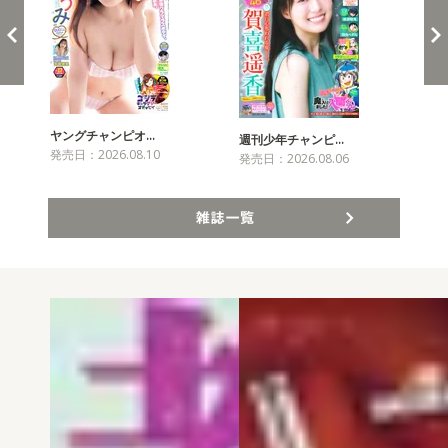
ヤングチャンピオ…
チャ
週刊少年チャンピ…
発売日：2026.08.10
発売
発売日：2026.08.06
雑誌一覧