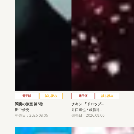
電子版
試し読み
電子版
試し読み
閻魔の教室 第6巻
チキン 「ドロップ…
田中優吏
井口達也 / 歳脇将…
発売日：2026.08.06
発売日：2026.08.06