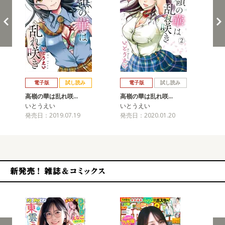
戻る
進む
電子版
試し読み
電子版
試し読み
高嶺の華は乱れ咲…
高嶺の華は乱れ咲…
高
いとうえい
いとうえい
い
発売日：2019.07.19
発売日：2020.01.20
発売
新発売！雑誌&コミックス