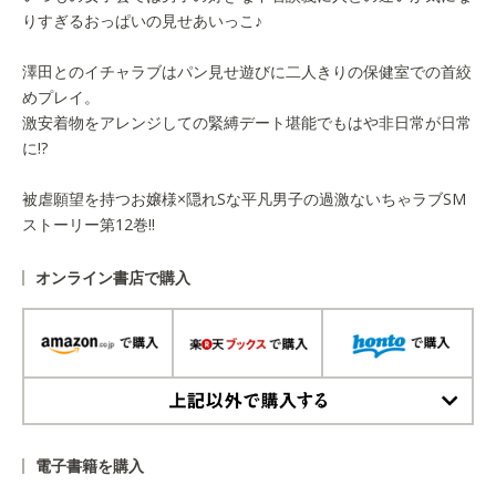
りすぎるおっぱいの見せあいっこ♪
澤田とのイチャラブはパン見せ遊びに二人きりの保健室での首絞
めプレイ。
激安着物をアレンジしての緊縛デート堪能でもはや非日常が日常
に!?
被虐願望を持つお嬢様×隠れSな平凡男子の過激ないちゃラブSM
ストーリー第12巻!!
オンライン書店で購入
上記以外で購入する
電子書籍を購入