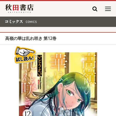
秋田書店
コミックス COMICS
高嶺の華は乱れ咲き 第12巻