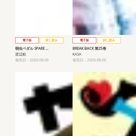
電子版
試し読み
電子版
試し読み
弱虫ペダル SPARE …
BREAK BACK 第25巻
渡辺航
KASA
発売日：2026.08.06
発売日：2026.08.06