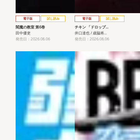
電子版
試し読み
電子版
試し読み
閻魔の教室 第6巻
チキン 「ドロップ…
田中優吏
井口達也 / 歳脇将…
発売日：2026.08.06
発売日：2026.08.06