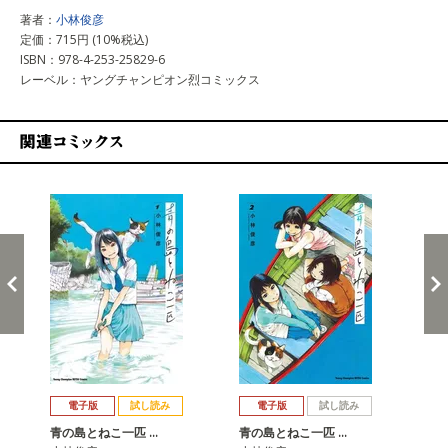
著者：
小林俊彦
定価：715円 (10%税込)
ISBN：978-4-253-25829-6
レーベル：ヤングチャンピオン烈コミックス
関連コミックス
戻る
進む
電子版
試し読み
電子版
試し読み
青の島とねこ一匹 …
青の島とねこ一匹 …
青