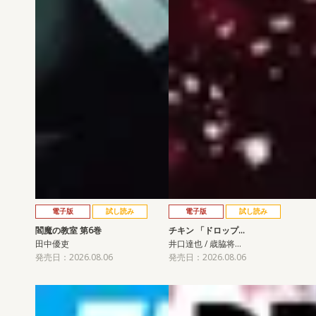
電子版
試し読み
電子版
試し読み
閻魔の教室 第6巻
チキン 「ドロップ…
田中優吏
井口達也 / 歳脇将…
発売日：2026.08.06
発売日：2026.08.06