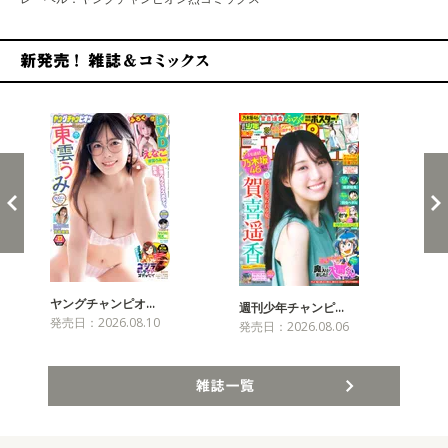
新発売！雑誌&コミックス
ヤングチャンピオ…
チャ
週刊少年チャンピ…
発売日：2026.08.10
発売
発売日：2026.08.06
雑誌一覧