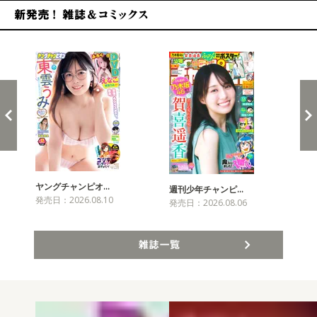
新発売！雑誌&コミックス
ヤングチャンピオ…
チャ
週刊少年チャンピ…
発売日：2026.08.10
発売
発売日：2026.08.06
雑誌一覧