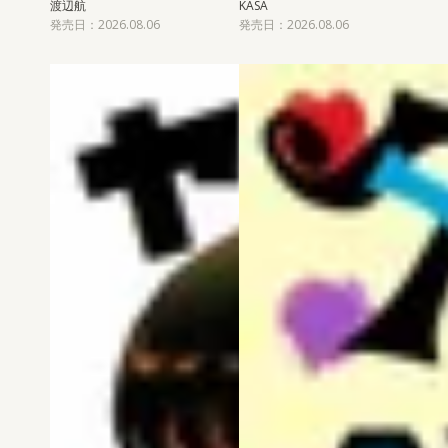
渡辺航
KASA
発売日：2026.08.06
発売日：2026.08.06