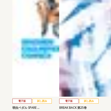
電子版
試し読み
電子版
試し読み
弱虫ペダル SPARE …
BREAK BACK 第25巻