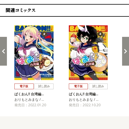
関連コミックス
戻る
進む
電子版
試し読み
電子版
試し読み
ばくおん!! 台湾編…
ばくおん!! 台湾編…
ばく
おりもとみまな / …
おりもとみまな / …
おり
発売日：2022.01.20
発売日：2022.10.20
発売