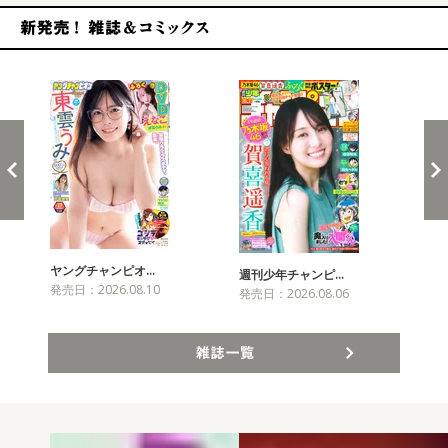
新発売！雑誌&コミックス
ヤングチャンピオ…
チャ
週刊少年チャンピ…
発売日：2026.08.10
発売
発売日：2026.08.06
雑誌一覧