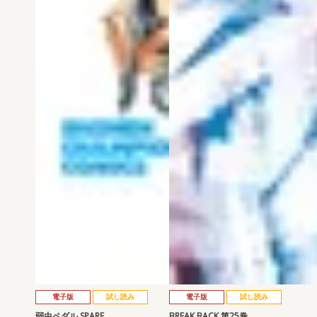
電子版
試し読み
電子版
試し読み
弱虫ペダル SPARE …
BREAK BACK 第25巻