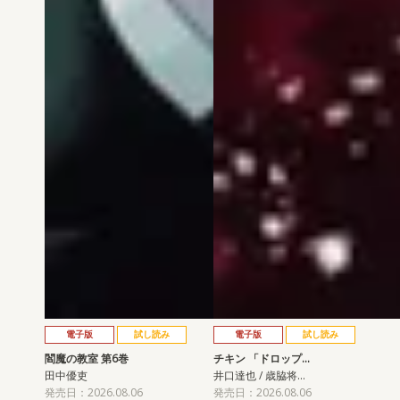
電子版
試し読み
電子版
試し読み
閻魔の教室 第6巻
チキン 「ドロップ…
田中優吏
井口達也 / 歳脇将…
発売日：2026.08.06
発売日：2026.08.06