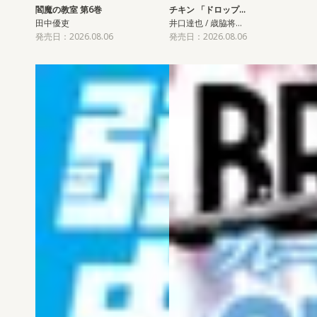
閻魔の教室 第6巻
チキン 「ドロップ…
田中優吏
井口達也 / 歳脇将…
発売日：2026.08.06
発売日：2026.08.06