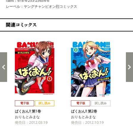
ISBN：978-4-253-25634-6
レーベル：ヤングチャンピオン烈コミックス
関連コミックス
戻る
進む
電子版
試し読み
電子版
試し読み
ばくおん!! 第1巻
ばくおん!! 第2巻
ばく
おりもとみまな
おりもとみまな
お
発売日：2012.03.19
発売日：2012.10.19
発売