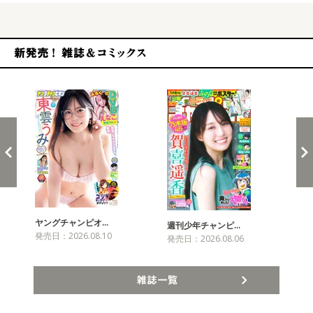
新発売！雑誌&コミックス
ヤングチャンピオ…
チャ
週刊少年チャンピ…
発売日：2026.08.10
発売
発売日：2026.08.06
雑誌一覧