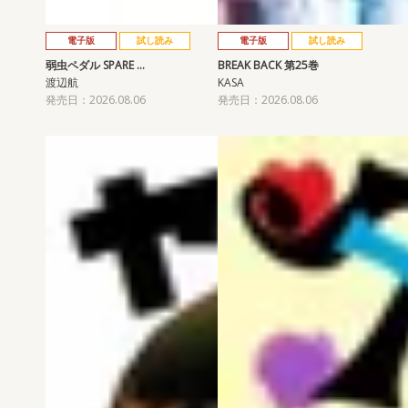
電子版
試し読み
電子版
試し読み
弱虫ペダル SPARE …
BREAK BACK 第25巻
渡辺航
KASA
発売日：2026.08.06
発売日：2026.08.06