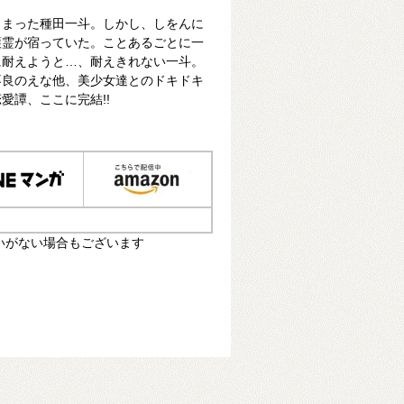
しまった種田一斗。しかし、しをんに
護霊が宿っていた。ことあるごとに一
に耐えようと…、耐えきれない一斗。
不良のえな他、美少女達とのドキドキ
愛譚、ここに完結!!
いがない場合もございます