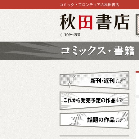
コミック・フロンティアの秋田書店
秋田書店
TOPへ戻る
コミックス
新刊・近刊
これから発売予定
話題の作品