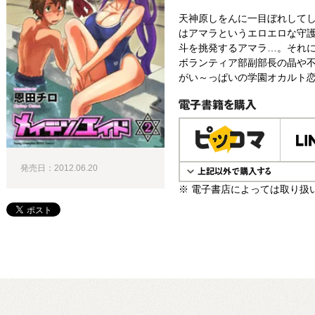
天神原しをんに一目ぼれして
はアマラというエロエロな守
斗を挑発するアマラ…。それ
ボランティア部副部長の晶や
がい～っぱいの学園オカルト恋
電子書籍で購入
発売日：2012.06.20
※ 電子書店によっては取り扱