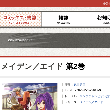
企業
コミックス
雑誌
お知らせ
メイデン／エイド
第2巻
著者：
恩田チロ
ISBN：978-4-253-25617-9
レーベル：
ヤングチャンピオン烈
シリーズ：
メイデン／エイド