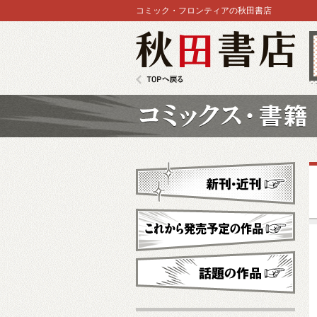
コミック・フロンティアの秋田書店
秋田書店
TOPへ戻る
コミックス
新刊・近刊
これから発売予定
話題の作品