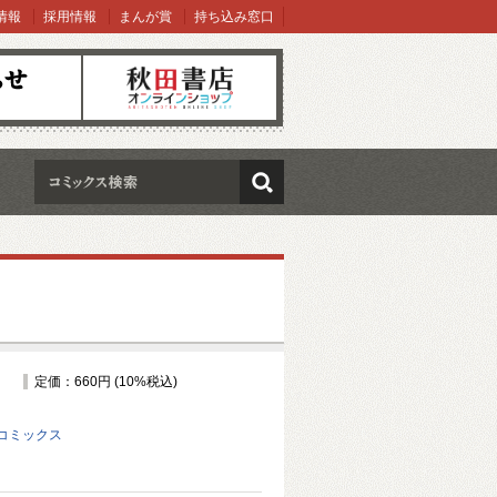
情報
採用情報
まんが賞
持ち込み窓口
オンラインショップ
検索
定価：660円 (10%税込)
コミックス