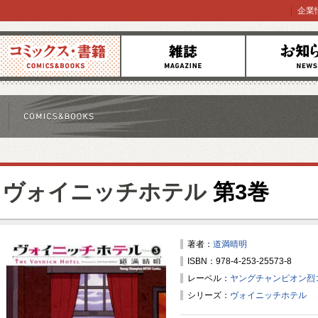
企業
コミックス
雑誌
お知らせ
ヴォイニッチホテル
第3巻
著者：
道満晴明
ISBN：978-4-253-25573-8
レーベル：
ヤングチャンピオン烈
シリーズ：
ヴォイニッチホテル