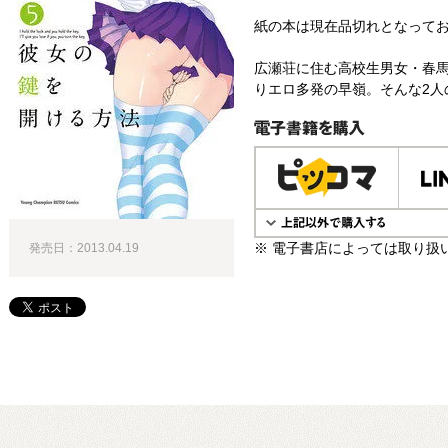
紙の本は現在品切れとなって
広瀬荘に住む高校生男女・春
りエロ多発の早嶺。そんな2人
電子書籍で購入
※ 電子書店によっては取り扱
発売日：2013.04.19