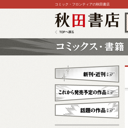
コミック・フロンティアの秋田書店
秋田書店
TOPへ戻る
コミックス
新刊・近刊
これから発売予定
話題の作品