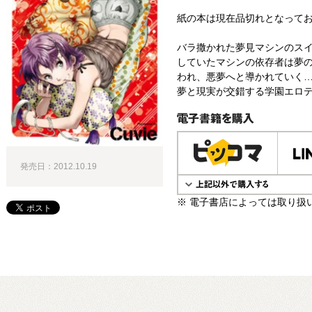
紙の本は現在品切れとなって
バラ撒かれた夢見マシンのスイ
していたマシンの依存者は夢
われ、悪夢へと導かれていく
夢と現実が交錯する学園エロテ
電子書籍で購入
発売日：2012.10.19
※ 電子書店によっては取り扱