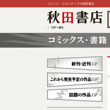
コミック・フロンティアの秋田書店
秋田書店
TOPへ戻る
コミックス
新刊・近刊
これから発売予定
話題の作品