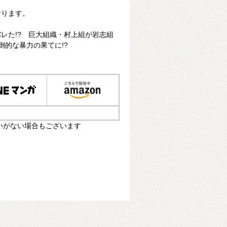
おります。
レた!? 巨大組織・村上組が岩志組
倒的な暴力の果てに!?
いがない場合もございます