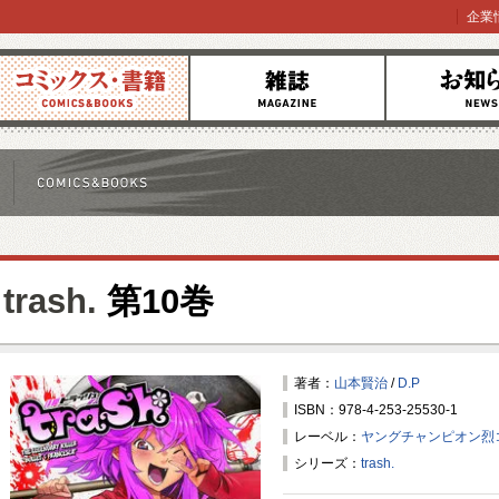
企業
コミックス
雑誌
お知らせ
trash.
第10巻
著者：
山本賢治
/
D.P
ISBN：978-4-253-25530-1
レーベル：
ヤングチャンピオン烈
シリーズ：
trash.