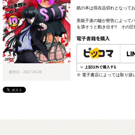
紙の本は現在品切れとなって
美能子達の嘘が密告によってバ
を潰そうと動き出す!! その圧
電子書籍で購入
発売日：2017.04.20
※ 電子書店によっては取り扱