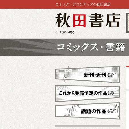
コミック・フロンティアの秋田書店
秋田書店
TOPへ戻る
コミックス
新刊・近刊
これから発売予定
話題の作品