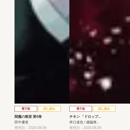
電子版
試し読み
電子版
試し読み
閻魔の教室 第6巻
チキン 「ドロップ…
田中優吏
井口達也 / 歳脇将…
発売日：2026.08.06
発売日：2026.08.06