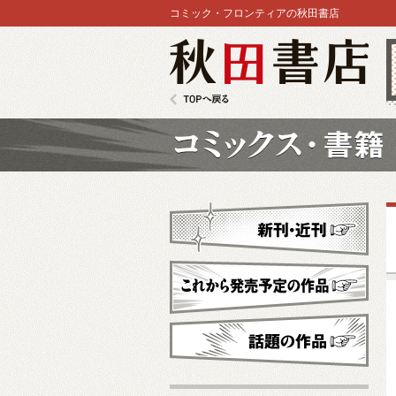
コミック・フロンティアの秋田書店
秋田書店
TOPへ戻る
コミックス
新刊・近刊
これから発売予定
話題の作品