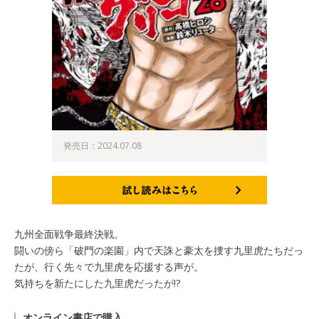
発売日：2024.07.08
試し読みはこちら
九州全面戦争最終決戦。
闘いの傍ら「破門の楽園」内で天誅と豪太を捜す九里虎たちだっ
たが、行く先々で九里虎を応援する声が。
気持ちを新たにした九里虎だったが!?
オンライン書店で購入