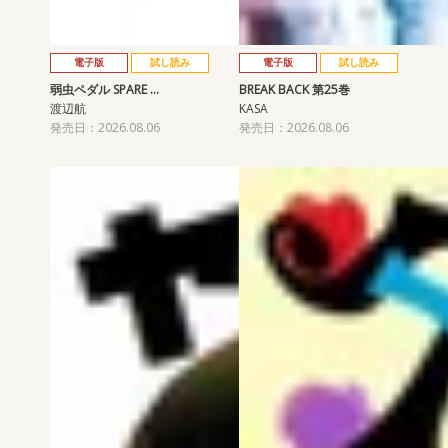
電子版
試し読み
電子版
試し読み
弱虫ペダル SPARE …
BREAK BACK 第25巻
渡辺航
KASA
発売日：2026.08.06
発売日：2026.08.06