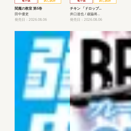
電子版
試し読み
電子版
試し読み
閻魔の教室 第6巻
チキン 「ドロップ…
田中優吏
井口達也 / 歳脇将…
発売日：2026.08.06
発売日：2026.08.06