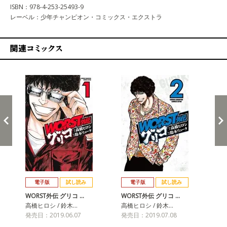
ISBN：978-4-253-25493-9
レーベル：少年チャンピオン・コミックス・エクストラ
関連コミックス
戻る
進む
電子版
試し読み
電子版
試し読み
WORST外伝 グリコ …
WORST外伝 グリコ …
WO
高橋ヒロシ / 鈴木…
高橋ヒロシ / 鈴木…
高橋
発売日：2019.06.07
発売日：2019.07.08
発売