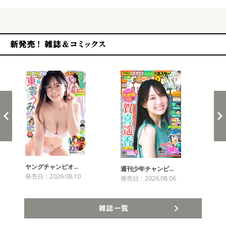
新発売！雑誌&コミックス
ヤングチャンピオ…
チャ
週刊少年チャンピ…
発売日：2026.08.10
発売
発売日：2026.08.06
雑誌一覧