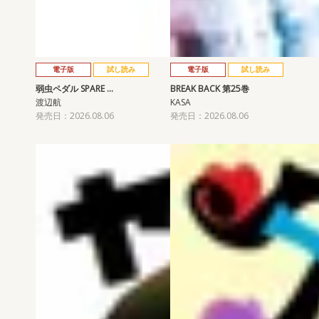
電子版
試し読み
電子版
試し読み
弱虫ペダル SPARE …
BREAK BACK 第25巻
渡辺航
KASA
発売日：2026.08.06
発売日：2026.08.06