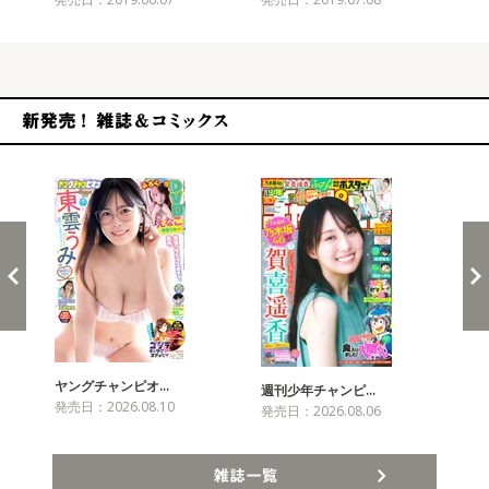
新発売！雑誌&コミックス
ヤングチャンピオ…
チャ
週刊少年チャンピ…
発売日：2026.08.10
発売
発売日：2026.08.06