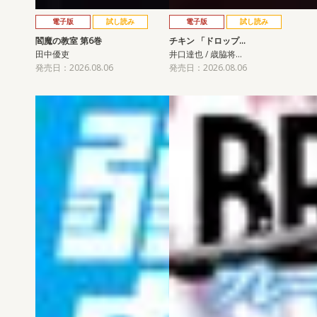
電子版
試し読み
電子版
試し読み
閻魔の教室 第6巻
チキン 「ドロップ…
田中優吏
井口達也 / 歳脇将…
発売日：2026.08.06
発売日：2026.08.06