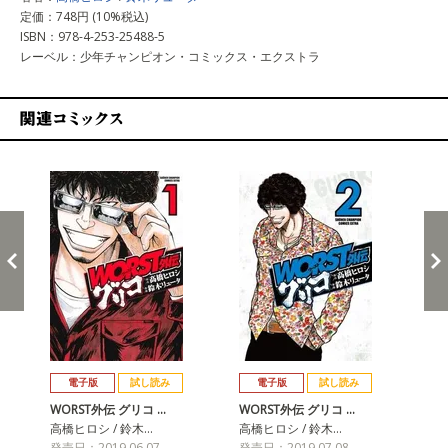
定価：748円 (10%税込)
ISBN：978-4-253-25488-5
レーベル：少年チャンピオン・コミックス・エクストラ
関連コミックス
戻る
進む
電子版
試し読み
電子版
試し読み
WORST外伝 グリコ …
WORST外伝 グリコ …
WO
高橋ヒロシ / 鈴木…
高橋ヒロシ / 鈴木…
高橋
発売日：2019.06.07
発売日：2019.07.08
発売