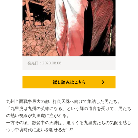
発売日：2023.08.08
試し読みはこちら
九州全面戦争最大の敵…打倒天誅へ向けて集結した男たち。
「九里虎は九州の英雄になる」という輝の遺言を受けて、男たち
の熱い視線が九里虎に注がれる。
一方その頃、散髪中の天誅は、迫りくる九里虎たちの気配を感じ
つつ中坊時代に思いを馳せるが…!?