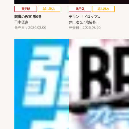
電子版
試し読み
電子版
試し読み
閻魔の教室 第6巻
チキン 「ドロップ…
田中優吏
井口達也 / 歳脇将…
発売日：2026.08.06
発売日：2026.08.06