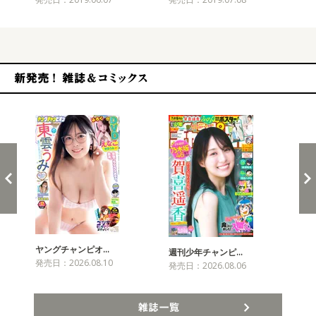
新発売！雑誌&コミックス
ヤングチャンピオ…
チャ
週刊少年チャンピ…
発売日：2026.08.10
発売
発売日：2026.08.06