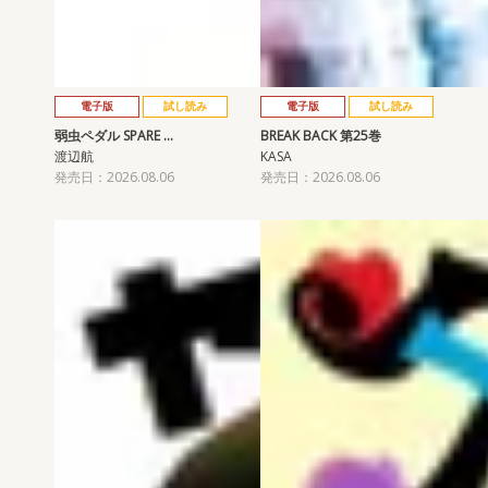
電子版
試し読み
電子版
試し読み
弱虫ペダル SPARE …
BREAK BACK 第25巻
渡辺航
KASA
発売日：2026.08.06
発売日：2026.08.06