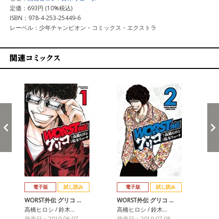
定価：693円 (10%税込)
ISBN：978-4-253-25449-6
レーベル：少年チャンピオン・コミックス・エクストラ
関連コミックス
戻る
進む
電子版
試し読み
電子版
試し読み
WORST外伝 グリコ …
WORST外伝 グリコ …
WO
高橋ヒロシ / 鈴木…
高橋ヒロシ / 鈴木…
高橋
発売日：2019.06.07
発売日：2019.07.08
発売