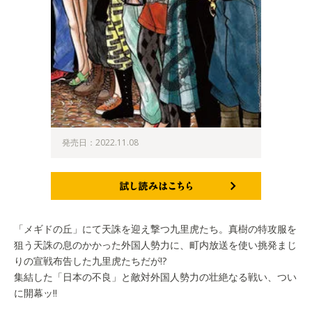
発売日：2022.11.08
試し読みはこちら
「メギドの丘」にて天誅を迎え撃つ九里虎たち。真樹の特攻服を
狙う天誅の息のかかった外国人勢力に、町内放送を使い挑発まじ
りの宣戦布告した九里虎たちだが!?
集結した「日本の不良」と敵対外国人勢力の壮絶なる戦い、つい
に開幕ッ!!