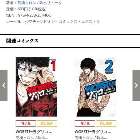
著者：
高橋ヒロシ
/
鈴木リュータ
定価：693円 (10%税込)
ISBN：978-4-253-25446-5
レーベル：少年チャンピオン・コミックス・エクストラ
関連コミックス
戻る
進む
電子版
試し読み
電子版
試し読み
WORST外伝 グリコ …
WORST外伝 グリコ …
WO
高橋ヒロシ / 鈴木…
高橋ヒロシ / 鈴木…
高橋