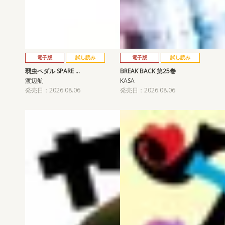
電子版
試し読み
電子版
試し読み
弱虫ペダル SPARE …
BREAK BACK 第25巻
渡辺航
KASA
発売日：2026.08.06
発売日：2026.08.06