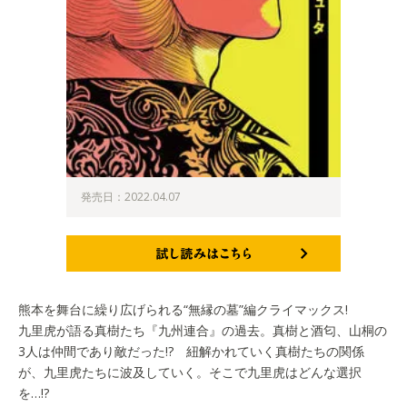
発売日：2022.04.07
試し読みはこちら
熊本を舞台に繰り広げられる“無縁の墓”編クライマックス!
九里虎が語る真樹たち『九州連合』の過去。真樹と酒匂、山桐の
3人は仲間であり敵だった!? 紐解かれていく真樹たちの関係
が、九里虎たちに波及していく。そこで九里虎はどんな選択
を…!?