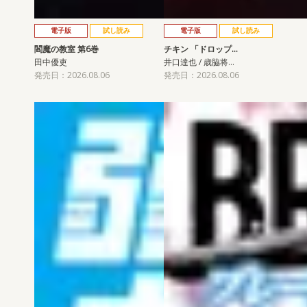
電子版
試し読み
電子版
試し読み
閻魔の教室 第6巻
チキン 「ドロップ…
田中優吏
井口達也 / 歳脇将…
発売日：2026.08.06
発売日：2026.08.06