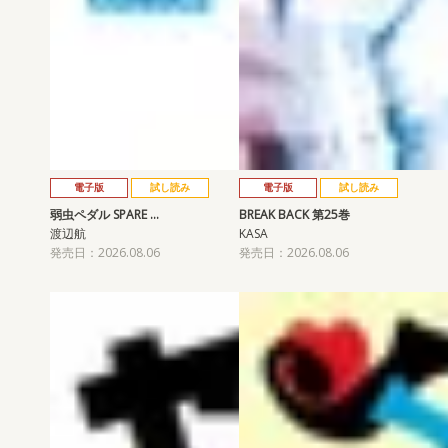
電子版
試し読み
電子版
試し読み
弱虫ペダル SPARE …
BREAK BACK 第25巻
渡辺航
KASA
発売日：2026.08.06
発売日：2026.08.06