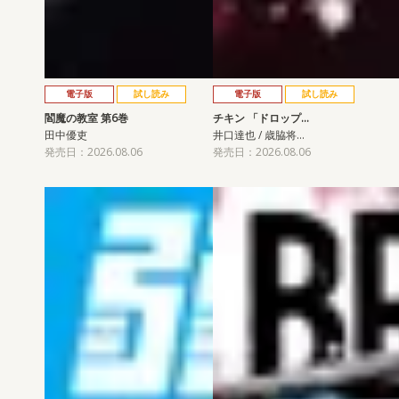
電子版
試し読み
電子版
試し読み
閻魔の教室 第6巻
チキン 「ドロップ…
田中優吏
井口達也 / 歳脇将…
発売日：2026.08.06
発売日：2026.08.06