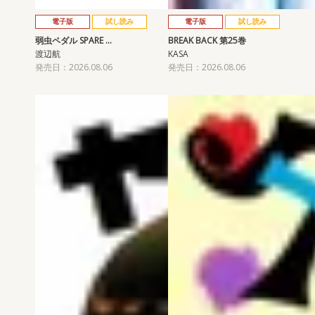
電子版
試し読み
電子版
試し読み
弱虫ペダル SPARE …
BREAK BACK 第25巻
渡辺航
KASA
発売日：2026.08.06
発売日：2026.08.06