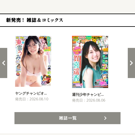
新発売！雑誌&コミックス
ヤングチャンピオ…
チャ
週刊少年チャンピ…
発売日：2026.08.10
発売
発売日：2026.08.06
雑誌一覧