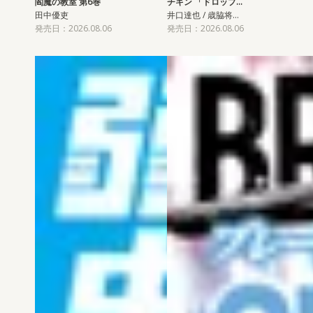
閻魔の教室 第6巻
チキン 「ドロップ…
田中優吏
井口達也 / 歳脇将…
発売日：2026.08.06
発売日：2026.08.06