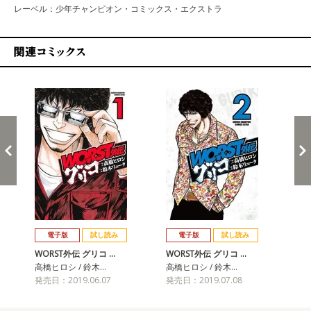
レーベル：少年チャンピオン・コミックス・エクストラ
関連コミックス
戻る
進む
電子版
試し読み
電子版
試し読み
WORST外伝 グリコ …
WORST外伝 グリコ …
WO
高橋ヒロシ / 鈴木…
高橋ヒロシ / 鈴木…
高橋
発売日：2019.06.07
発売日：2019.07.08
発売