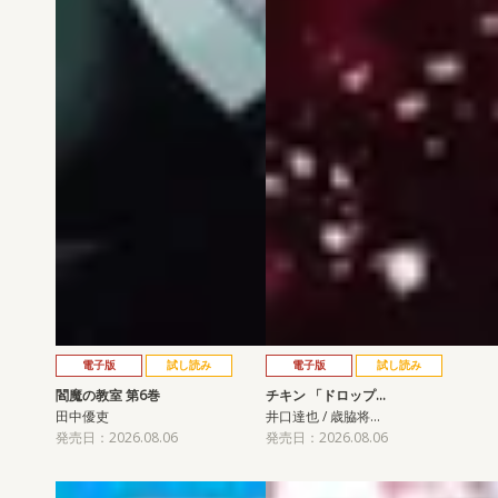
電子版
試し読み
電子版
試し読み
閻魔の教室 第6巻
チキン 「ドロップ…
田中優吏
井口達也 / 歳脇将…
発売日：2026.08.06
発売日：2026.08.06