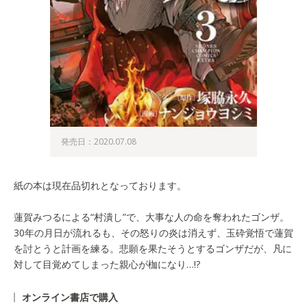
発売日：2020.07.08
紙の本は現在品切れとなっております。
蓮賀みつるによる“村潰し”で、大事な人の命を奪われたゴンザ。
30年の月日が流れるも、その怒りの炎は消えず、玉砕覚悟で蓮賀
を討とうと計画を練る。悲願を果たそうとするゴンザだが、凡に
対して目覚めてしまった親心が枷になり…!?
オンライン書店で購入