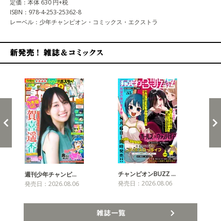
定価：本体 630 円+税
ISBN：978-4-253-25362-8
レーベル：少年チャンピオン・コミックス・エクストラ
新発売！雑誌&コミックス
チャンピオンBUZZ …
プリ
週刊少年チャンピ…
発売日：2026.08.06
発売
発売日：2026.08.06