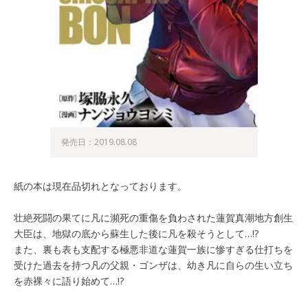
発売日：2019.08.08
紙の本は現在品切れとなっております。
壮絶死闘の果てに凡に瀕死の重傷を負わされた蓮賀真潮地方創生
大臣は、地獄の底から蘇生した後に凡を殺そうとして…!?
また、裏も表も支配する極悪非道な蓮賀一族に惨すぎる仕打ちを
受けた過去を持つ凡の父親・ゴンザは、幼き凡に自らの生い立ち
を赤裸々に語り始めて…!?