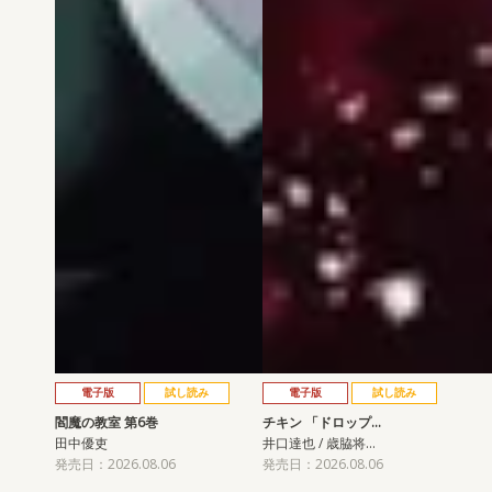
電子版
試し読み
電子版
試し読み
閻魔の教室 第6巻
チキン 「ドロップ…
田中優吏
井口達也 / 歳脇将…
発売日：2026.08.06
発売日：2026.08.06